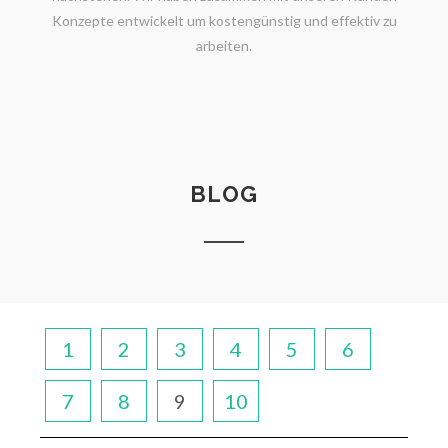
Konzepte entwickelt um kostengünstig und effektiv zu
arbeiten.
BLOG
1
2
3
4
5
6
7
8
9
10